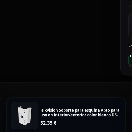
2
I
1
c
Ex
P
Hikvision Soporte para esquina Apto para
uso en interior/exterior color blanco DS-
1276ZJ-SUS
52,35
€