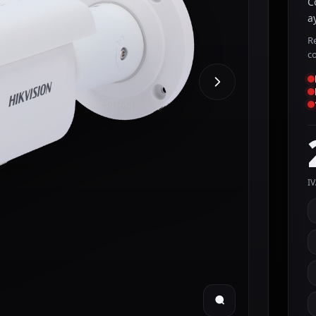
C
a
R
c
IV