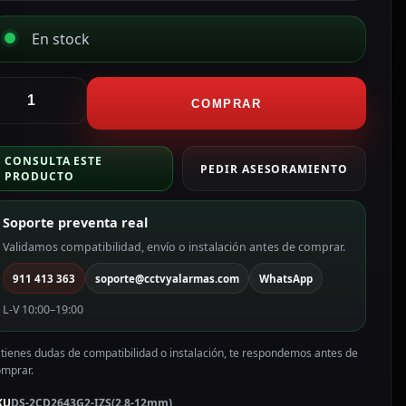
En stock
ikvision
ámara
COMPRAR
ullet
P
CONSULTA ESTE
ama
PEDIR ASESORAMIENTO
PRODUCTO
RO
olor
Soporte preventa real
lanco
Validamos compatibilidad, envío o instalación antes de comprar.
P,
911 413 363
soporte@cctvyalarmas.com
WhatsApp
.8
L-V 10:00–19:00
2
mm
 tienes dudas de compatibilidad o instalación, te respondemos antes de
otorizada,
omprar.
oE
S-
KU
DS-2CD2643G2-IZS(2.8-12mm)