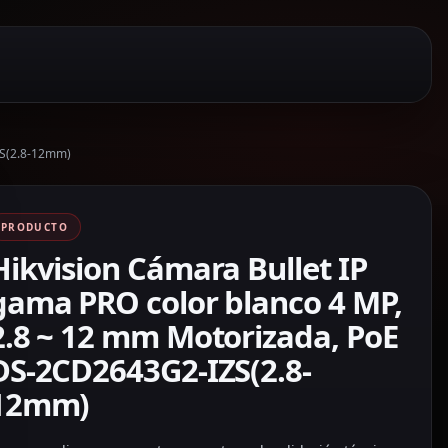
ZS(2.8-12mm)
PRODUCTO
Hikvision Cámara Bullet IP
gama PRO color blanco 4 MP,
2.8 ~ 12 mm Motorizada, PoE
DS-2CD2643G2-IZS(2.8-
12mm)