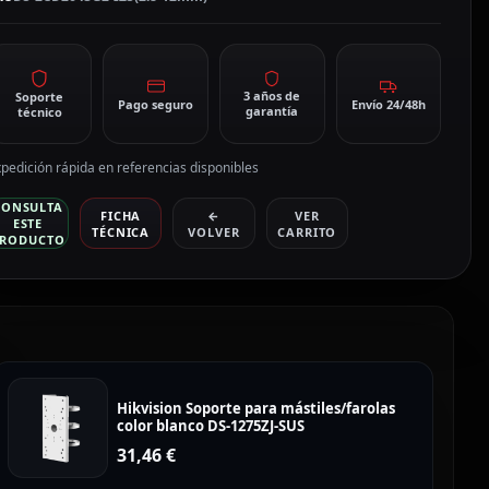
CD2643G2-
ZS(2.8-
2mm)
antidad
3 años de
Soporte
Pago seguro
Envío 24/48h
garantía
técnico
pedición rápida en referencias disponibles
CONSULTA
FICHA
←
VER
ESTE
TÉCNICA
VOLVER
CARRITO
RODUCTO
Hikvision Soporte para mástiles/farolas
color blanco DS-1275ZJ-SUS
31,46
€