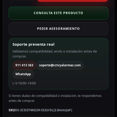
Bullet
IP
gama
CONSULTA ESTE PRODUCTO
PRO
color
PEDIR ASESORAMIENTO
blanco
4
MP,
Soporte preventa real
2.8
Validamos compatibilidad, envío o instalación antes de
mm,
comprar.
PoE
DS-
911 413 363
soporte@cctvyalarmas.com
2CD2T46G2H-
WhatsApp
IS2U/SL(2.8mm)
(eF)
L-V 10:00–19:00
cantidad
Si tienes dudas de compatibilidad o instalación, te respondemos
antes de comprar.
SKU
DS-2CD2T46G2H-IS2U/SL(2.8mm)(eF)