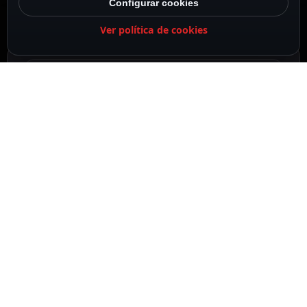
Configurar cookies
Ver política de cookies
DESCRIPCIÓN
ESPECIFICACIONES
CONTENIDO DEL PAQUETE
DESCRIPCIÓN
Hikvision
Gama PRO
Cámara Bullet IP
1/2.9″ Progressive Scan CMOS