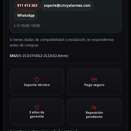
911 413 363
soporte@cctvyalarmas.com
WhatsApp
L-V 10:00–19:00
Si tienes dudas de compatibilidad o instalación, te respondemos
antes de comprar.
SKU
DS-2CD2T43G2-2LI2U(2.8mm)
Soporte técnico
Pago seguro
3 años de
Reposición
garantía
pendiente