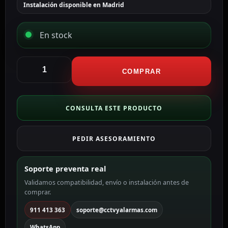
Instalación disponible en Madrid
En stock
Hikvision
Cámara
COMPRAR
Bullet
4en1
Gama
CONSULTA ESTE PRODUCTO
VALUE
color
PEDIR ASESORAMIENTO
blanco
5
MP,
Soporte preventa real
2.8
Validamos compatibilidad, envío o instalación antes de
mm
comprar.
DS-
2CE16H0T-
911 413 363
soporte@cctvyalarmas.com
ITFS(2.8mm)
WhatsApp