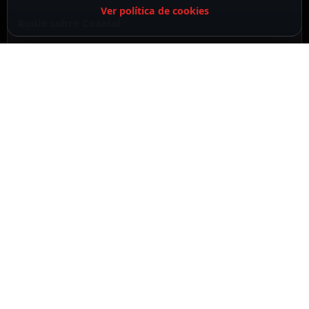
Ver política de cookies
Audio sobre Coaxial
DESCRIPCIÓN
ESPECIFICACIONES
CONTENIDO DEL PAQUETE
DESCRIPCIÓN
Hikvision
Gama VALUE