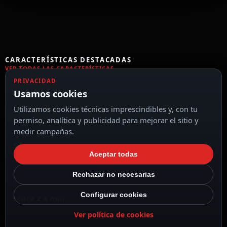
CARACTERÍSTICAS DESTACADAS
VER TODAS LAS CARACTERÍSTICAS
PRIVACIDAD
Usamos cookies
Impermeable IP67
Utilizamos cookies técnicas imprescindibles y, con tu
permiso, analítica y publicidad para mejorar el sitio y
medir campañas.
5 Megapíxel (2560x1944)
Aceptar todas
Rechazar no necesarias
Configurar cookies
Lente 2.4 mm
Ver política de cookies