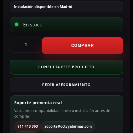
Instalación disponible en Madrid
En stock
Hikvision
Cámara
COMPRAR
Bullet
4en1
Gama
CONSULTA ESTE PRODUCTO
VALUE
color
PEDIR ASESORAMIENTO
blanco
5
MP,
Soporte preventa real
2.4
Validamos compatibilidad, envío o instalación antes de
mm
comprar.
DS-
2CE16H0T-
911 413 363
soporte@cctvyalarmas.com
ITF(2.4mm)