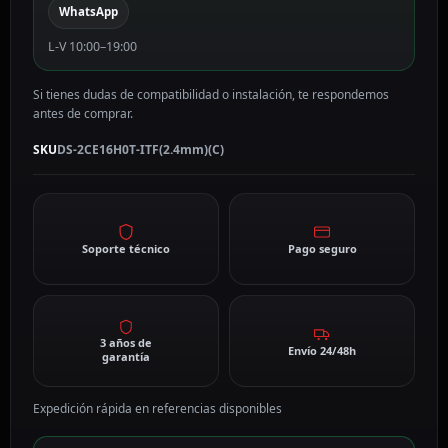
WhatsApp
(C)
cantidad
L-V 10:00–19:00
Si tienes dudas de compatibilidad o instalación, te respondemos
antes de comprar.
SKU
DS-2CE16H0T-ITF(2.4mm)(C)
Soporte técnico
Pago seguro
3 años de
Envío 24/48h
garantía
Expedición rápida en referencias disponibles