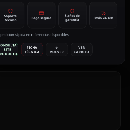
3 años de
Soporte
Pago seguro
Envío 24/48h
garantía
técnico
pedición rápida en referencias disponibles
CONSULTA
FICHA
←
VER
ESTE
TÉCNICA
VOLVER
CARRITO
RODUCTO