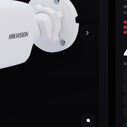
Re
c
IV