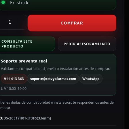
En stock
ikvision
ámara
COMPRAR
ullet
en1
CONSULTA ESTE
ama
PEDIR ASESORAMIENTO
PRODUCTO
ALUE
olor
Soporte preventa real
lanco
Validamos compatibilidad, envío o instalación antes de comprar.
P,
911 413 363
soporte@cctvyalarmas.com
WhatsApp
.6
mm
L-V 10:00–19:00
S-
CE17H0T-
 tienes dudas de compatibilidad o instalación, te respondemos antes de
T3FS(3.6mm)
omprar.
antidad
KU
DS-2CE17H0T-IT3FS(3.6mm)