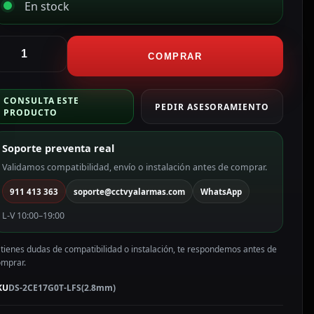
En stock
ikvision
ámara
COMPRAR
ullet
en1
CONSULTA ESTE
ama
PEDIR ASESORAMIENTO
PRODUCTO
alue
olor
Soporte preventa real
lanco
Validamos compatibilidad, envío o instalación antes de comprar.
P,
911 413 363
soporte@cctvyalarmas.com
WhatsApp
.8
mm
L-V 10:00–19:00
S-
CE17G0T-
 tienes dudas de compatibilidad o instalación, te respondemos antes de
FS(2.8mm)
omprar.
antidad
KU
DS-2CE17G0T-LFS(2.8mm)