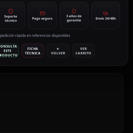
3 años de
Soporte
Pago seguro
Envío 24/48h
garantía
técnico
pedición rápida en referencias disponibles
CONSULTA
FICHA
←
VER
ESTE
TÉCNICA
VOLVER
CARRITO
RODUCTO