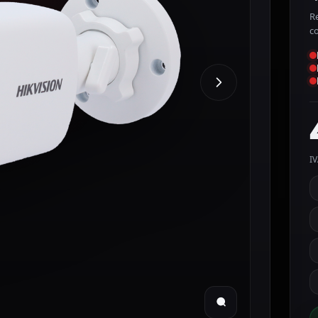
Re
c
IV