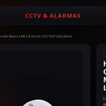
CCTV & ALARMAS
ue color blanco 3 MP, 2.8 mm DS-2CE17G0T-LFS(2.8mm)
C
a