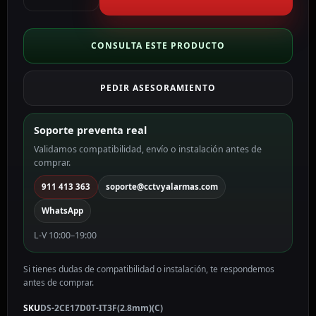
Bullet
4en1
Gama
CONSULTA ESTE PRODUCTO
Value
color
PEDIR ASESORAMIENTO
blanco
2
MP,
Soporte preventa real
2.8
Validamos compatibilidad, envío o instalación antes de
mm
comprar.
DS-
2CE17D0T-
911 413 363
soporte@cctvyalarmas.com
IT3F(2.8mm)
WhatsApp
(C)
cantidad
L-V 10:00–19:00
Si tienes dudas de compatibilidad o instalación, te respondemos
antes de comprar.
SKU
DS-2CE17D0T-IT3F(2.8mm)(C)