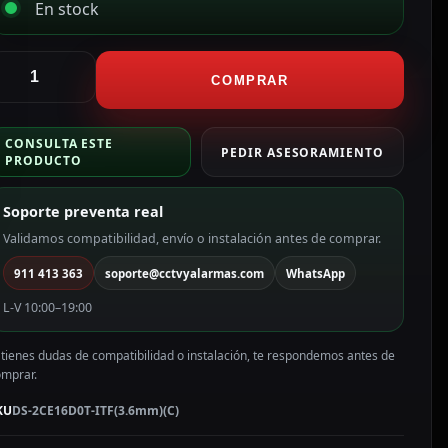
En stock
ikvision
ámara
COMPRAR
ullet
en1
CONSULTA ESTE
ama
PEDIR ASESORAMIENTO
PRODUCTO
ALUE
olor
Soporte preventa real
lanco
Validamos compatibilidad, envío o instalación antes de comprar.
P,
911 413 363
soporte@cctvyalarmas.com
WhatsApp
.6
mm
L-V 10:00–19:00
S-
CE16D0T-
 tienes dudas de compatibilidad o instalación, te respondemos antes de
TF(3.6mm)
omprar.
C)
antidad
KU
DS-2CE16D0T-ITF(3.6mm)(C)