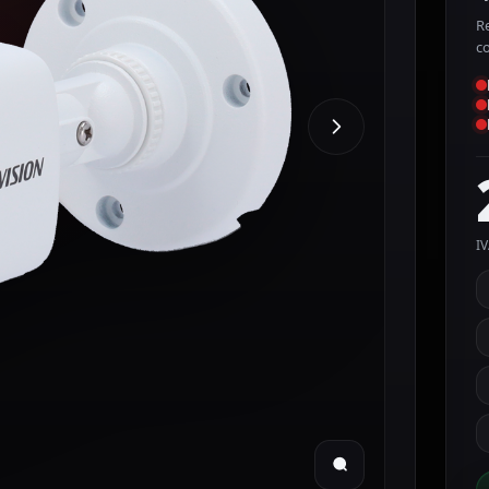
Re
c
IV