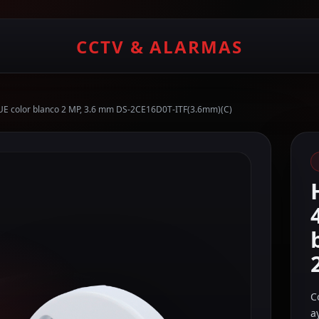
CCTV & ALARMAS
UE color blanco 2 MP, 3.6 mm DS-2CE16D0T-ITF(3.6mm)(C)
C
a