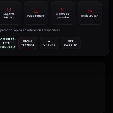
3 años de
Soporte
Pago seguro
Envío 24/48h
garantía
técnico
pedición rápida en referencias disponibles
CONSULTA
FICHA
←
VER
ESTE
TÉCNICA
VOLVER
CARRITO
RODUCTO