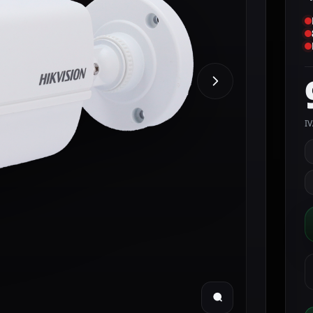
IV
H
C
B
4