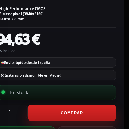
High Performance CMOS
8 Megapíxel (3840x2160)
Lente 2.8 mm
94,63
€
A incluido
Envío rápido desde España
🛠 Instalación disponible en Madrid
En stock
ikvision
ámara
COMPRAR
ullet
en1