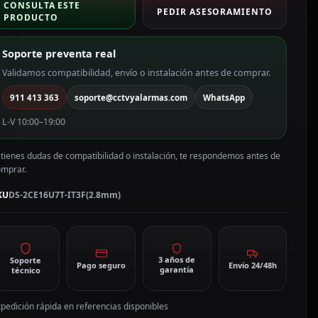
CONSULTA ESTE
ama
PEDIR ASESORAMIENTO
PRODUCTO
RO
olor
Soporte preventa real
lanco
Validamos compatibilidad, envío o instalación antes de comprar.
P,
911 413 363
soporte@cctvyalarmas.com
WhatsApp
.8
mm
L-V 10:00–19:00
S-
CE16U7T-
 tienes dudas de compatibilidad o instalación, te respondemos antes de
T3F(2.8mm)
omprar.
antidad
KU
DS-2CE16U7T-IT3F(2.8mm)
3 años de
Soporte
Pago seguro
Envío 24/48h
garantía
técnico
pedición rápida en referencias disponibles