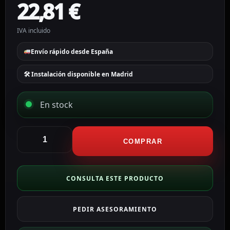
22,81
€
IVA incluido
Envío rápido desde España
🛠 Instalación disponible en Madrid
En stock
CCTV
&
COMPRAR
Alarmas
Fuente
de
CONSULTA ESTE PRODUCTO
alimentación
industrial
PEDIR ASESORAMIENTO
DC24V5A-
DIN