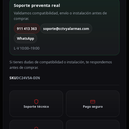
cantidad
Soporte preventa real
Validamos compatibilidad, envío o instalación antes de
comprar.
911 413 363
soporte@cctvyalarmas.com
WhatsApp
L-V 10:00–19:00
Si tienes dudas de compatibilidad o instalación, te respondemos
antes de comprar.
SKU
DC24V5A-DIN
Soporte técnico
Pago seguro