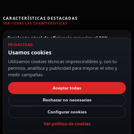
CARACTERÍSTICAS DESTACADAS
VER TODAS LAS CARACTERÍSTICAS
Excelente nivel de eficiencia superior al 91%
PRIVACIDAD
Usamos cookies
Utilizamos cookies técnicas imprescindibles y, con tu
permiso, analítica y publicidad para mejorar el sitio y
Dimensiones estructurales de 131 x 121 x 40 mm
medir campañas.
Aceptar todas
Protecciones automáticas contra cortocircuito y
Rechazar no necesarias
sobrecarga
Configurar cookies
Ver política de cookies
Fuente de alimentación industrial