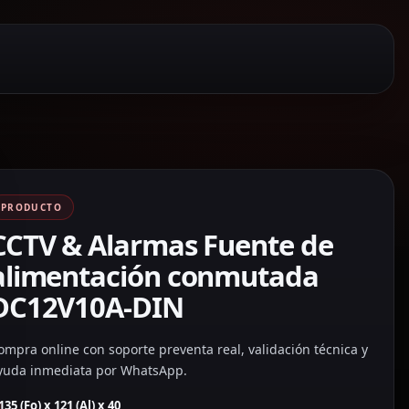
PRODUCTO
CCTV & Alarmas Fuente de
alimentación conmutada
DC12V10A-DIN
ompra online con soporte preventa real, validación técnica y
yuda inmediata por WhatsApp.
135 (Fo) x 121 (Al) x 40