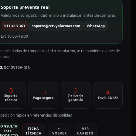
onmutada
Soporte preventa real
C12V10A-
IN
Validamos compatibilidad, envío o instalación antes de comprar.
antidad
911 413 363
soporte@cctvyalarmas.com
WhatsApp
L-V 10:00–19:00
 tienes dudas de compatibilidad o instalación, te respondemos antes de
omprar.
KU
DC12V10A-DIN
3 años de
Soporte
Pago seguro
Envío 24/48h
garantía
técnico
pedición rápida en referencias disponibles
CONSULTA
FICHA
←
VER
ESTE
TÉCNICA
VOLVER
CARRITO
RODUCTO