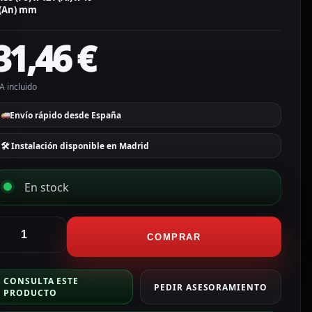
(An) mm
31,46
€
A incluido
Envío rápido desde España
🛠 Instalación disponible en Madrid
En stock
CTV
COMPRAR
larmas
uente
CONSULTA ESTE
e
PEDIR ASESORAMIENTO
PRODUCTO
limentación