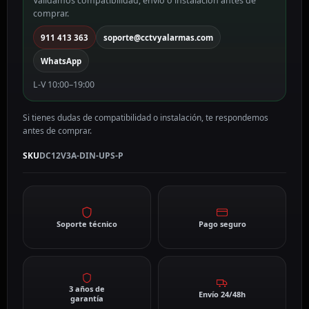
Validamos compatibilidad, envío o instalación antes de
cantidad
comprar.
911 413 363
soporte@cctvyalarmas.com
WhatsApp
L-V 10:00–19:00
Si tienes dudas de compatibilidad o instalación, te respondemos
antes de comprar.
SKU
DC12V3A-DIN-UPS-P
Soporte técnico
Pago seguro
3 años de
Envío 24/48h
garantía