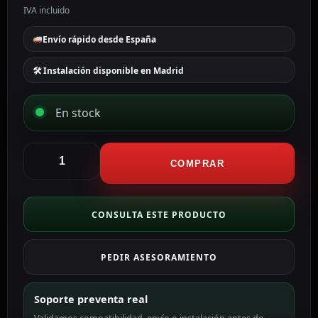
IVA incluido
Envío rápido desde España
🛠 Instalación disponible en Madrid
En stock
Steady
Fuente
COMPRAR
de
alimentación
con
CONSULTA ESTE PRODUCTO
función
UPS
PEDIR ASESORAMIENTO
DC12V3A-
DIN-
UPS-
Soporte preventa real
P