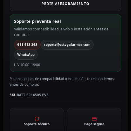
PEDIR ASESORAMIENTO
3.6
V
BATT-
Soporte preventa real
ER14505-
Validamos compatibilidad, envío o instalación antes de
EVE
comprar.
cantidad
911 413 363
soporte@cctvyalarmas.com
WhatsApp
L-V 10:00–19:00
Si tienes dudas de compatibilidad o instalación, te respondemos
antes de comprar.
SKU
BATT-ER14505-EVE
Soporte técnico
Pago seguro