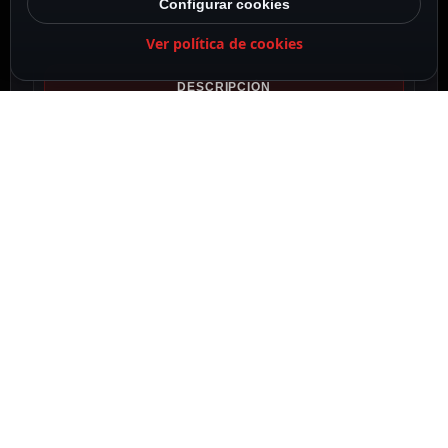
Configurar cookies
Ver política de cookies
DESCRIPCIÓN
ESPECIFICACIONES
CONTENIDO DEL PAQUETE
DESCRIPCIÓN
Hikvision
Gama VALUE
Cámara Bullet HDTVI, HDCVI, AHD y CVBS
Sensor 8.29 megapixel progressive scan
CMOS