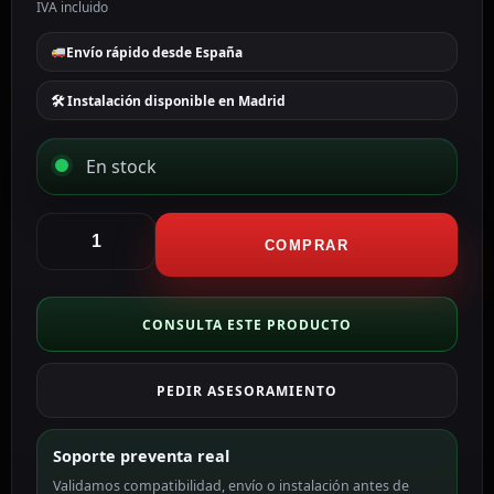
IVA incluido
Envío rápido desde España
🛠 Instalación disponible en Madrid
En stock
Hikvision
cámara
COMPRAR
Bullet
4en1
Gama
CONSULTA ESTE PRODUCTO
Value
color
PEDIR ASESORAMIENTO
blanco
8
MP,
Soporte preventa real
2.8
Validamos compatibilidad, envío o instalación antes de
mm