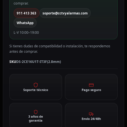
comprar.
DS-
2CE16U1T-
911 413 363
soporte@cctvyalarmas.com
IT3F(2.8mm)
WhatsApp
cantidad
L-V 10:00–19:00
Si tienes dudas de compatibilidad o instalación, te respondemos
antes de comprar.
SKU
DS-2CE16U1T-IT3F(2.8mm)
Soporte técnico
Pago seguro
3 años de
Envío 24/48h
garantía