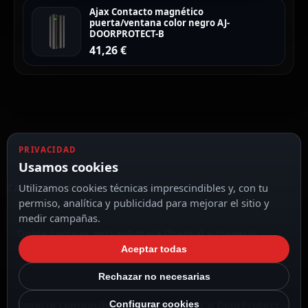
Ajax Contacto magnético
puerta/ventana color negro AJ-
DOORPROTECT-B
41,26
€
PRIVACIDAD
Usamos cookies
Utilizamos cookies técnicas imprescindibles y, con tu
CARACTERÍSTICAS DESTACADAS
VER TODAS LAS CARACTERÍSTICAS
permiso, analítica y publicidad para mejorar el sitio y
medir campañas.
Doble tamper anti-sabotaje (frontal y trasero)
Aceptar todas
Rechazar no necesarias
Espacio compatible con Transmitter o DoorProtect
Configurar cookies