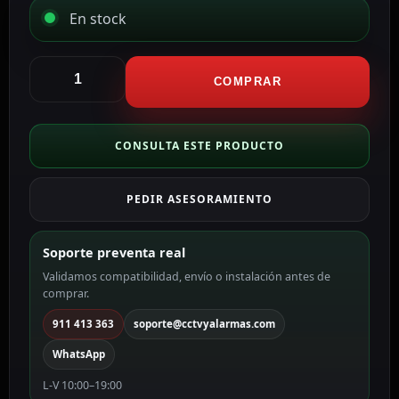
En stock
CCTV
&
COMPRAR
Alarmas
Detector
de
CONSULTA ESTE PRODUCTO
barrera
por
PEDIR ASESORAMIENTO
infrarrojos
ABH-
200W
Soporte preventa real
cantidad
Validamos compatibilidad, envío o instalación antes de
comprar.
911 413 363
soporte@cctvyalarmas.com
WhatsApp
L-V 10:00–19:00