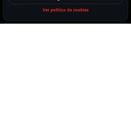
de Ajax
Ver política de cookies
Cuádruple lente ajustable
4 frecuencias de trabajo
DESCRIPCIÓN
ESPECIFICACIONES
CONTENIDO DEL PAQUETE