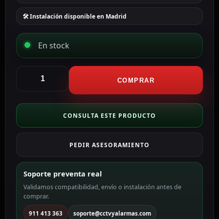
🛠 Instalación disponible en Madrid
En stock
CCTV
&
COMPRAR
Alarmas
Conector
solar
CONSULTA ESTE PRODUCTO
AC
3
PEDIR ASESORAMIENTO
pines
Macho
a
Soporte preventa real
Schuko
Validamos compatibilidad, envío o instalación antes de
BC01-
comprar.
AC-
2M
911 413 363
soporte@cctvyalarmas.com