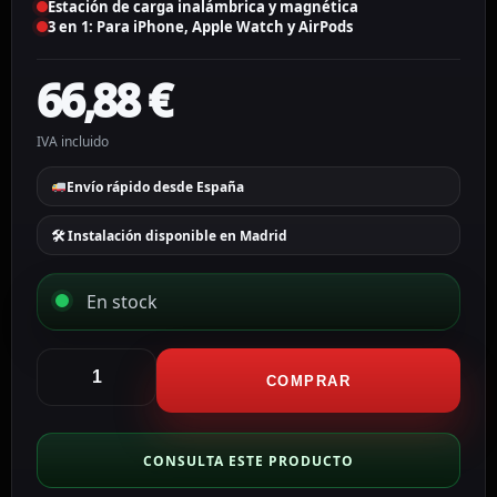
Estación de carga inalámbrica y magnética
3 en 1: Para iPhone, Apple Watch y AirPods
66,88
€
IVA incluido
Envío rápido desde España
🛠 Instalación disponible en Madrid
En stock
Anker
Cargador
COMPRAR
inalámbrico
3
en
CONSULTA ESTE PRODUCTO
1