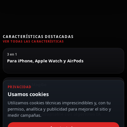
CARACTERÍSTICAS DESTACADAS
VER TODAS LAS CARACTERÍSTICAS
3 en 1
Para iPhone, Apple Watch y AirPods
Tecnología MagGo
PRIVACIDAD
Usamos cookies
Utilizamos cookies técnicas imprescindibles y, con tu
permiso, analítica y publicidad para mejorar el sitio y
Carga óptima y adaptable con algoritmo IA
medir campañas.