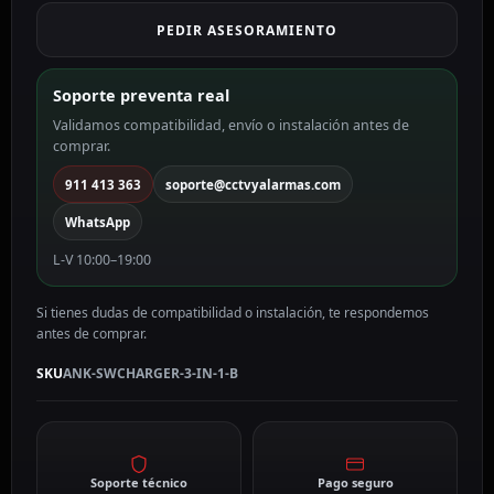
Anker
PEDIR ASESORAMIENTO
color
negro
ANK-
Soporte preventa real
SWCHARGER-
Validamos compatibilidad, envío o instalación antes de
3-
comprar.
IN-
1-
911 413 363
soporte@cctvyalarmas.com
B
WhatsApp
cantidad
L-V 10:00–19:00
Si tienes dudas de compatibilidad o instalación, te respondemos
antes de comprar.
SKU
ANK-SWCHARGER-3-IN-1-B
Soporte técnico
Pago seguro