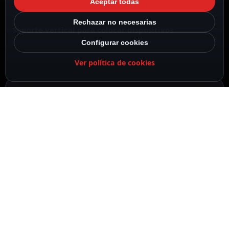
Aceptar todas
Rechazar no necesarias
Soporte vertical para colocar dispositivos
Configurar cookies
Ver política de cookies
DESCRIPCIÓN
ESPECIFICACIONES
CONTENIDO DEL PAQUETE
DESCRIPCIÓN
El ANK-SWCHARGER-3-IN-1-B es una estación de