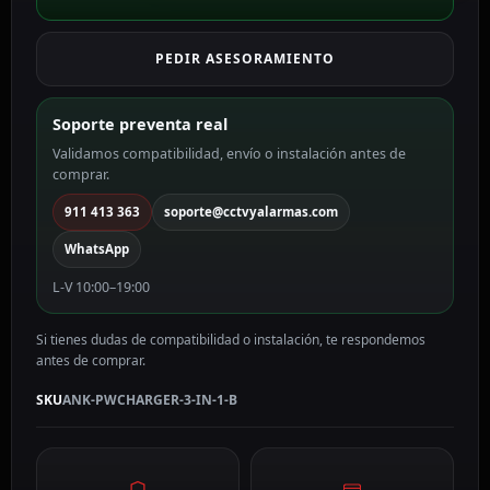
1
Anker
PEDIR ASESORAMIENTO
color
negro
ANK-
Soporte preventa real
PWCHARGER-
Validamos compatibilidad, envío o instalación antes de
3-
comprar.
IN-
1-
911 413 363
soporte@cctvyalarmas.com
B
WhatsApp
cantidad
L-V 10:00–19:00
Si tienes dudas de compatibilidad o instalación, te respondemos
antes de comprar.
SKU
ANK-PWCHARGER-3-IN-1-B