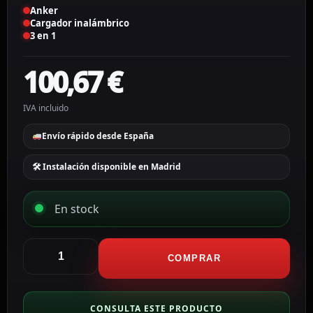
Anker
Cargador inalámbrico
3 en 1
100,67
€
IVA incluido
Envío rápido desde España
🛠 Instalación disponible en Madrid
En stock
Anker
Cargador
COMPRAR
inalámbrico
3
en
CONSULTA ESTE PRODUCTO