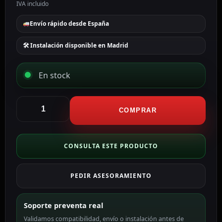
IVA incluido
Envío rápido desde España
🛠 Instalación disponible en Madrid
En stock
Ajax
Carcasa
COMPRAR
para
sirena
interior
CONSULTA ESTE PRODUCTO
color
blanco
PEDIR ASESORAMIENTO
AJ-
HOMESIREN-
W-
Soporte preventa real
DUMMY
Validamos compatibilidad, envío o instalación antes de
cantidad