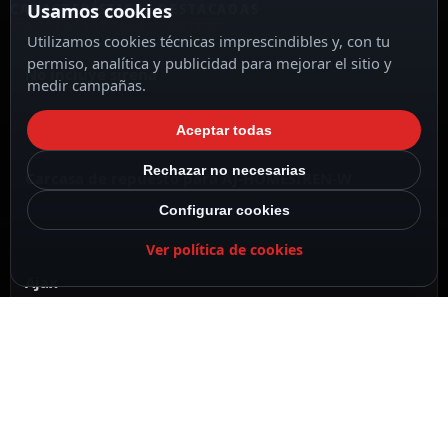
Usamos cookies
CARACTERÍSTICAS DESTACADAS
VER TODAS LAS CARACTERÍSTICAS
Utilizamos cookies técnicas imprescindibles y, con tu
permiso, analítica y publicidad para mejorar el sitio y
No incluye sirena
medir campañas.
Aceptar todas
Rechazar no necesarias
Carcasa de repuesto para AJ-HOMESIREN-W
Configurar cookies
Ver política de cookies
Ajax
Color blanco