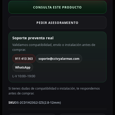
IP
Hikvision
CONSULTA ESTE PRODUCTO
Gama
VALUE
PEDIR ASESORAMIENTO
2
MP,
2.8
Soporte preventa real
~
Validamos compatibilidad, envío o instalación antes de
12
comprar.
mm
Motorizada,
911 413 363
soporte@cctvyalarmas.com
PoE
WhatsApp
DS-
2CD1H23G2-
L-V 10:00–19:00
IZS(2.8-
12mm)
Si tienes dudas de compatibilidad o instalación, te respondemos
cantidad
antes de comprar.
SKU
DS-2CD1H23G2-IZS(2.8-12mm)