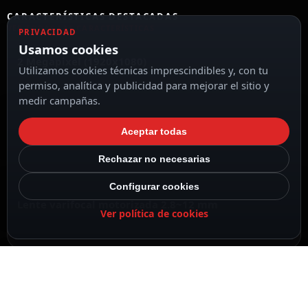
CARACTERÍSTICAS DESTACADAS
VER TODAS LAS CARACTERÍSTICAS
PRIVACIDAD
Usamos cookies
2 Megapixel (1920x1080)
Utilizamos cookies técnicas imprescindibles y, con tu
permiso, analítica y publicidad para mejorar el sitio y
medir campañas.
Aceptar todas
Compresión H.265+ / H.265 / H.264+ / H.264
Rechazar no necesarias
Configurar cookies
Lente varifocal motorizada 2.8~12 mm
Ver política de cookies
EXIR IR alcance 30 m