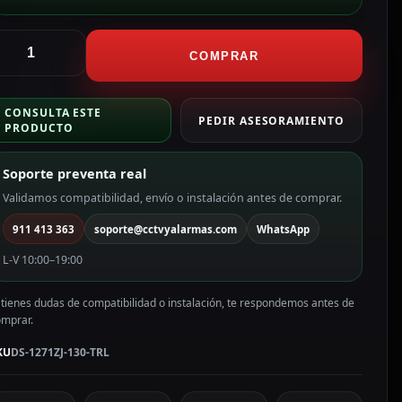
ikvision
oporte
COMPRAR
echo
ltura
CONSULTA ESTE
67
PEDIR ASESORAMIENTO
PRODUCTO
mm
Soporte preventa real
50
Ø)
Validamos compatibilidad, envío o instalación antes de comprar.
mm
911 413 363
soporte@cctvyalarmas.com
WhatsApp
olor
lanco
L-V 10:00–19:00
S-
271ZJ-
 tienes dudas de compatibilidad o instalación, te respondemos antes de
30-
omprar.
RL
antidad
KU
DS-1271ZJ-130-TRL