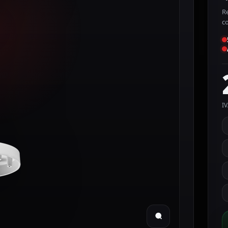
Re
c
IV