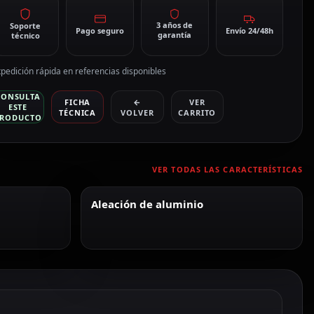
3 años de
Soporte
Pago seguro
Envío 24/48h
garantía
técnico
pedición rápida en referencias disponibles
CONSULTA
FICHA
←
VER
ESTE
TÉCNICA
VOLVER
CARRITO
RODUCTO
VER TODAS LAS CARACTERÍSTICAS
Aleación de aluminio