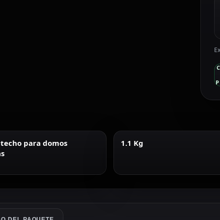
Ex
P
 techo para domos
1.1 Kg
s
O DEL PAQUETE