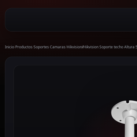
Inicio
/
Productos
/
Soportes Camaras
/
Hikvision
/
Hikvision Soporte techo Altur