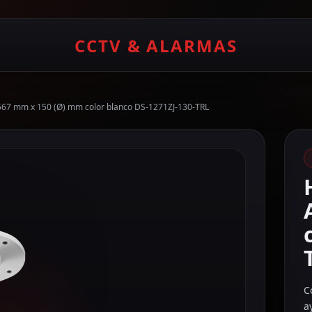
CCTV & ALARMAS
a 567 mm x 150 (Ø) mm color blanco DS-1271ZJ-130-TRL
C
a