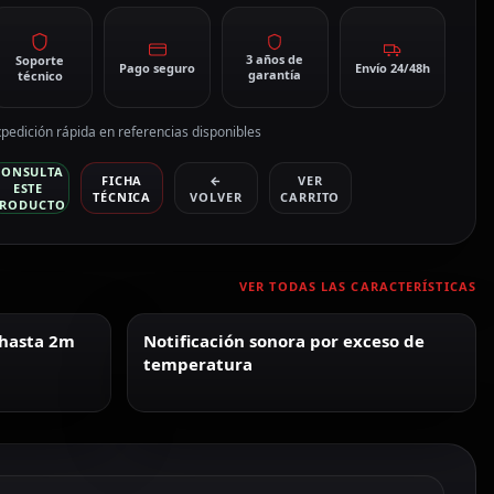
3 años de
Soporte
Pago seguro
Envío 24/48h
garantía
técnico
pedición rápida en referencias disponibles
CONSULTA
FICHA
←
VER
ESTE
TÉCNICA
VOLVER
CARRITO
RODUCTO
VER TODAS LAS CARACTERÍSTICAS
 hasta 2m
Notificación sonora por exceso de
temperatura