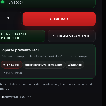
En stock
CTV
COMPRAR
larmas
ámara
CONSULTA ESTE
ermográfica
PEDIR ASESORAMIENTO
PRODUCTO
on
onitorización
Soporte preventa real
n
C
Validamos compatibilidad, envío o instalación antes de comprar.
911 413 363
soporte@cctvyalarmas.com
WhatsApp
mm
Term)
L-V 10:00–19:00
ODYTEMP-
56-
 tienes dudas de compatibilidad o instalación, te respondemos antes de
SB
omprar.
antidad
KU
BODYTEMP-256-USB