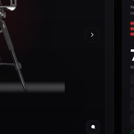
R
c
IV