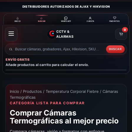
DISTRIBUIDORES AUTORIZADOS DE AJAX Y HIKVISION
⌂
⌕
♡
INICIO
BUSCAR
CUENTA
FAVORITOS
WHATSAPP
0
CCTV &
ABRIR
ALARMAS
MENÚ
BUSCAR
Buscar
productos
ENVÍO GRATIS
Añade productos al carrito para calcular el envío.
Inicio
/
Productos
/
Temperatura Corporal Fiebre
/ Cámaras
Termográficas
CATEGORÍA LISTA PARA COMPRAR
Comprar Cámaras
Termográficas al mejor precio
Compara cámaras, visión y formatos con enfoque