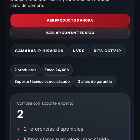
claro de compra.
VER PRODUCTOS AHORA
HABLAR CON UN TÉCNICO
CÁMARAS IP HIKVISION
NVRS
KITS CCTV IP
2 productos
Envío 24/48h
Soporte técnico especializado
3 años de garantía
Compra con soporte experto
2
2 referencias disponibles
Filtros claros para elegir más rápido