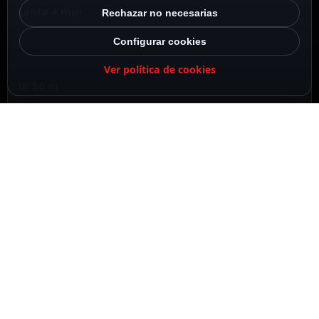
Lente 4 mm
Rechazar no necesarias
Configurar cookies
Ver política de cookies
IR 50 m
Configuración recomendada
Recomendado para completar esta instalación
RECOMENDADO
RECOMENDADO
Ajax Grabador NVR 8
Ajax Grabador NVR 8