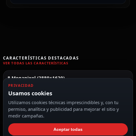
CARACTERÍSTICAS DESTACADAS
VER TODAS LAS CARACTERÍSTICAS
8 Megapixel (2880×1620)
PRIVACIDAD
Usamos cookies
Utilizamos cookies técnicas imprescindibles y, con tu
permiso, analítica y publicidad para mejorar el sitio y
Compresión H.265+ / H.264+
medir campañas.
Aceptar todas