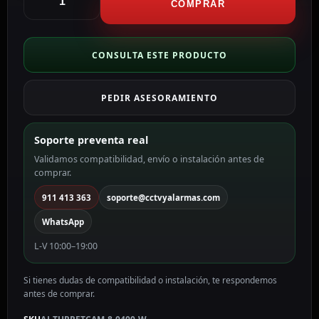
Cámara
COMPRAR
IP
Turret
8
CONSULTA ESTE PRODUCTO
Megapixel
Ajax
PEDIR ASESORAMIENTO
color
blanco
8
Soporte preventa real
MP,
Validamos compatibilidad, envío o instalación antes de
4
comprar.
mm
AJ-
911 413 363
soporte@cctvyalarmas.com
TURRETCAM-
WhatsApp
8-
0400-
L-V 10:00–19:00
W
cantidad
Si tienes dudas de compatibilidad o instalación, te respondemos
antes de comprar.