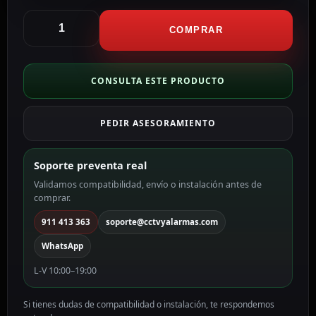
Hikvision
Soporte
COMPRAR
para
esquina
Ángulo
CONSULTA ESTE PRODUCTO
de
apertura
PEDIR ASESORAMIENTO
90º
color
blanco
Soporte preventa real
DS-
Validamos compatibilidad, envío o instalación antes de
1276ZJ
comprar.
cantidad
911 413 363
soporte@cctvyalarmas.com
WhatsApp
L-V 10:00–19:00
Si tienes dudas de compatibilidad o instalación, te respondemos