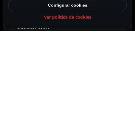
Configurar cookies
Ver política de cookies
DESCRIPCIÓN
Hikvision
Cámara IP PTZ 4G con Alimentación Autónoma
/ Solar
1/2.8″ Progressive Scan CMOS
Resolución 4 Mpx (2560×1440)
Lente varifocal motorizada 4.8~120 mm
Zoom óptico 25X
Compresión H.265+/H.265/H.264+/H.264
0 lux
IR alcance 150 m
Velocidad 120º/s