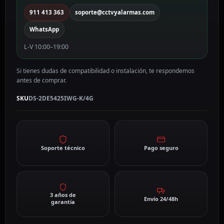
K/4G
911 413 363
soporte@cctvyalarmas.com
cantidad
WhatsApp
L-V 10:00–19:00
Si tienes dudas de compatibilidad o instalación, te respondemos
antes de comprar.
SKU
DS-2DE5425IWG-K/4G
Soporte técnico
Pago seguro
3 años de
Envío 24/48h
garantía