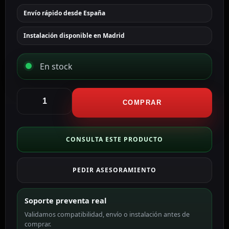
Envío rápido desde España
Instalación disponible en Madrid
En stock
Hikvision
Cámara
COMPRAR
IP
domo
PTZ
CONSULTA ESTE PRODUCTO
Solar
4G
PEDIR ASESORAMIENTO
Resolución
4
Mpx
Soporte preventa real
(2560x1440)
Validamos compatibilidad, envío o instalación antes de
DS-
comprar.
2DE5425IWG-