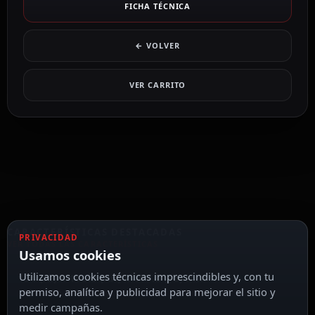
FICHA TÉCNICA
← VOLVER
VER CARRITO
CARACTERÍSTICAS DESTACADAS
PRIVACIDAD
VER TODAS LAS CARACTERÍSTICAS
Usamos cookies
Utilizamos cookies técnicas imprescindibles y, con tu
194 (Al) x 176.8 (An) x 417.8 (Fo) mm
permiso, analítica y publicidad para mejorar el sitio y
medir campañas.