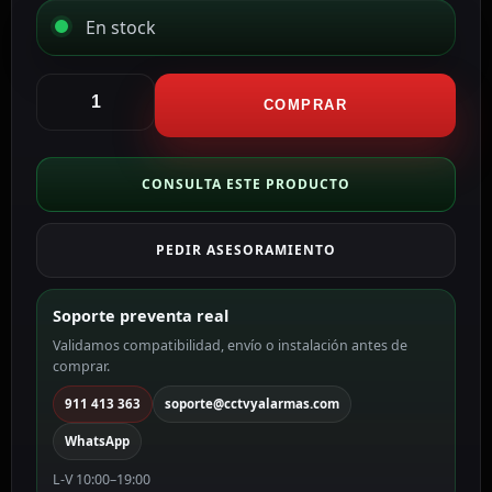
En stock
Hikvision
Soporte
COMPRAR
de
esquina
Para
CONSULTA ESTE PRODUCTO
domos
motorizadas
PEDIR ASESORAMIENTO
color
blanco
DS-
Soporte preventa real
1602ZJ-
Validamos compatibilidad, envío o instalación antes de
Corner
comprar.
cantidad
911 413 363
soporte@cctvyalarmas.com
WhatsApp
L-V 10:00–19:00