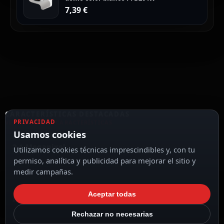
7,39
€
CARACTERÍSTICAS DESTACADAS
PRIVACIDAD
VER TODAS LAS CARACTERÍSTICAS
Usamos cookies
2.1 Megapixel
Utilizamos cookies técnicas imprescindibles y, con tu
permiso, analítica y publicidad para mejorar el sitio y
medir campañas.
Aceptar todas
Impermeable IP66
Rechazar no necesarias