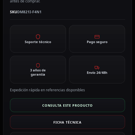
antes de comprar.
2
MP,
SKU
DM821I-F4N1
3.6
mm
DM821I-
F4N1
Soporte técnico
Pago seguro
cantidad
3 años de
Envío 24/48h
garantía
Expedición rápida en referencias disponibles
CONSULTA ESTE PRODUCTO
FICHA TÉCNICA