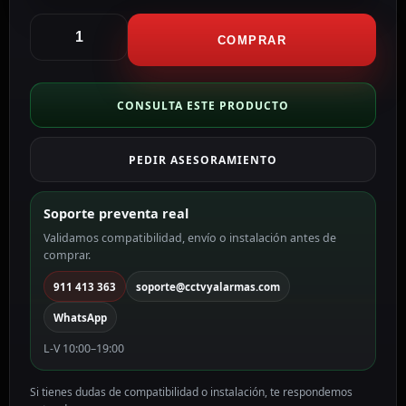
CCTV
&
COMPRAR
Alarmas
Cámara
domo
CONSULTA ESTE PRODUCTO
Gama
1080p
PEDIR ASESORAMIENTO
ECO
4
en
Soporte preventa real
1
Validamos compatibilidad, envío o instalación antes de
(HDTVI
comprar.
/
HDCVI
911 413 363
soporte@cctvyalarmas.com
/
WhatsApp
AHD
/
L-V 10:00–19:00
CVBS)
color
Si tienes dudas de compatibilidad o instalación, te respondemos
negro