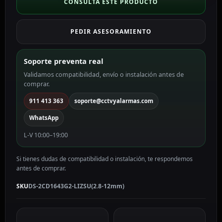
Hikvision
CONSULTA ESTE PRODUCTO
VALUE
color
PEDIR ASESORAMIENTO
blanco
4
MP,
Soporte preventa real
2.8
Validamos compatibilidad, envío o instalación antes de
~
comprar.
12
mm
911 413 363
soporte@cctvyalarmas.com
Motorizada,
WhatsApp
PoE
DS-
L-V 10:00–19:00
2CD1643G2-
LIZSU(2.8-
Si tienes dudas de compatibilidad o instalación, te respondemos
12mm)
antes de comprar.
cantidad
SKU
DS-2CD1643G2-LIZSU(2.8-12mm)