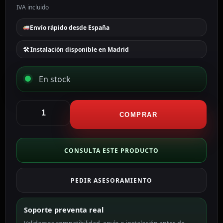
IVA incluido
Envío rápido desde España
🛠 Instalación disponible en Madrid
En stock
Safire
Batería
COMPRAR
recargable
Tecnología
plomo
CONSULTA ESTE PRODUCTO
ácido
AGM
PEDIR ASESORAMIENTO
BATT-
1272
cantidad
Soporte preventa real