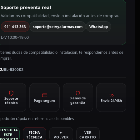
765
Soporte preventa real
h
L-
Validamos compatibilidad, envío o instalación antes de comprar.
300K2
911 413 363
soporte@cctvyalarmas.com
WhatsApp
antidad
L-V 10:00–19:00
 tienes dudas de compatibilidad o instalación, te respondemos antes de
omprar.
KU
BL-B300K2
3 años de
Soporte
Pago seguro
Envío 24/48h
garantía
técnico
pedición rápida en referencias disponibles
CONSULTA
FICHA
←
VER
ESTE
TÉCNICA
VOLVER
CARRITO
RODUCTO