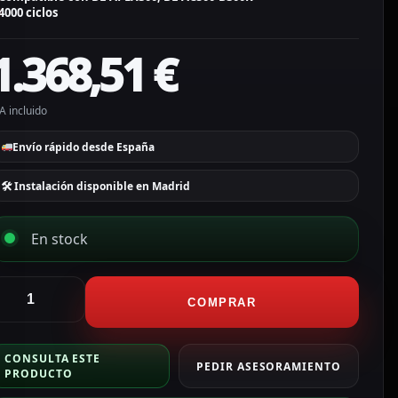
4000 ciclos
1.368,51
€
A incluido
Envío rápido desde España
🛠 Instalación disponible en Madrid
En stock
luetti
atería
COMPRAR
e
xpansión
CONSULTA ESTE
ran
PEDIR ASESORAMIENTO
PRODUCTO
apacidad