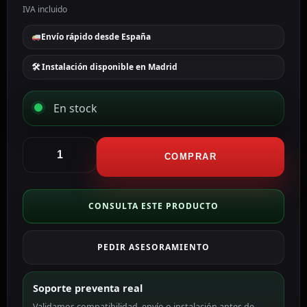
IVA incluido
Envío rápido desde España
🛠 Instalación disponible en Madrid
En stock
Aqara
Interruptor
COMPRAR
Inteligente
de
Pared
CONSULTA ESTE PRODUCTO
H1
AQ-
PEDIR ASESORAMIENTO
WS-
EUK01
cantidad
Soporte preventa real
Validamos compatibilidad, envío o instalación antes de