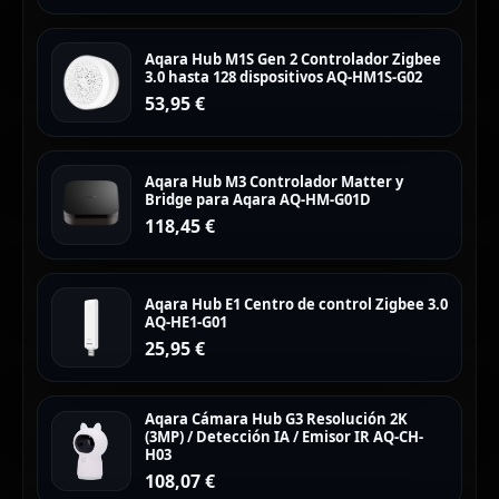
Aqara Hub M1S Gen 2 Controlador Zigbee
3.0 hasta 128 dispositivos AQ-HM1S-G02
53,95
€
Aqara Hub M3 Controlador Matter y
Bridge para Aqara AQ-HM-G01D
118,45
€
Aqara Hub E1 Centro de control Zigbee 3.0
AQ-HE1-G01
25,95
€
Aqara Cámara Hub G3 Resolución 2K
(3MP) / Detección IA / Emisor IR AQ-CH-
H03
108,07
€