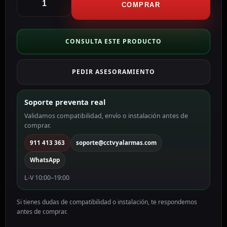
Detector
COMPRAR
de
Movimiento
P1
CONSULTA ESTE PRODUCTO
AQ-
MS-
PEDIR ASESORAMIENTO
S02
cantidad
Soporte preventa real
Validamos compatibilidad, envío o instalación antes de
comprar.
911 413 363
soporte@cctvyalarmas.com
WhatsApp
L-V 10:00–19:00
Si tienes dudas de compatibilidad o instalación, te respondemos
antes de comprar.