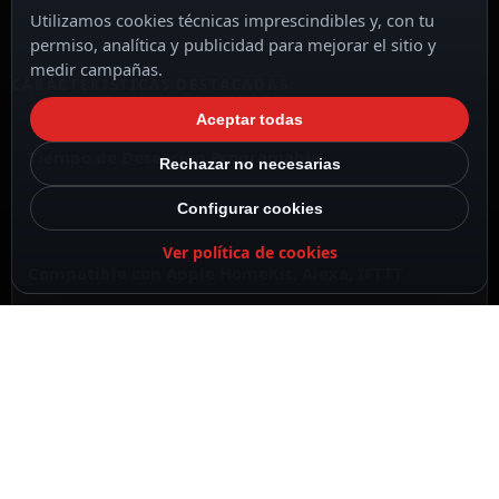
Utilizamos cookies técnicas imprescindibles y, con tu
permiso, analítica y publicidad para mejorar el sitio y
medir campañas.
CARACTERÍSTICAS DESTACADAS
VER TODAS LAS CARACTERÍSTICAS
Aceptar todas
Tiempo de Detección Programable
Rechazar no necesarias
Configurar cookies
Ver política de cookies
Compatible con Apple HomeKit, Alexa, IFTTT
Duración de la Batería de 5 Años