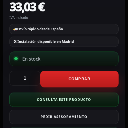
33,03
€
IVA incluido
Envío rápido desde España
🛠 Instalación disponible en Madrid
En stock
Anker
Power
COMPRAR
Bank
con
pantalla
CONSULTA ESTE PRODUCTO
LCD
color
PEDIR ASESORAMIENTO
negro
ANK-