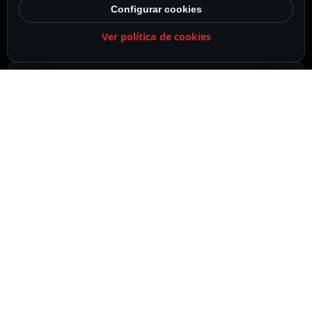
Configurar cookies
Ver política de cookies
DESCRIPCIÓN
ESPECIFICACIONES
CONTENIDO DEL PAQUETE
DESCRIPCIÓN
Anker
Power bank
Capacidad 10000mAh