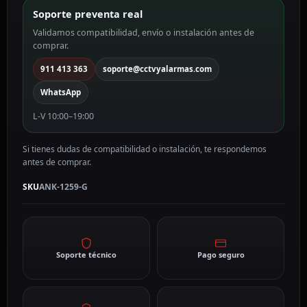
1259-
Soporte preventa real
G
Validamos compatibilidad, envío o instalación antes de
cantidad
comprar.
911 413 363
soporte@cctvyalarmas.com
WhatsApp
L-V 10:00–19:00
Si tienes dudas de compatibilidad o instalación, te respondemos
antes de comprar.
SKU
ANK-1259-G
Soporte técnico
Pago seguro