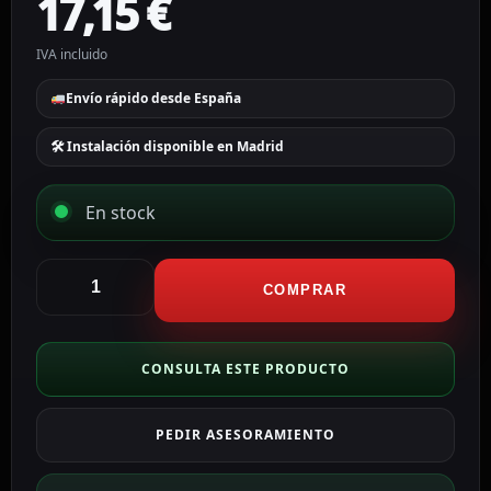
17,15
€
IVA incluido
Envío rápido desde España
🛠 Instalación disponible en Madrid
En stock
Anker
mini
COMPRAR
Power
bank
Capacidad
CONSULTA ESTE PRODUCTO
5000mAh
color
PEDIR ASESORAMIENTO
negro
ANK-
1653-