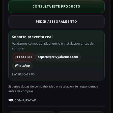
Adaptador
RJ45
CONSULTA ESTE PRODUCTO
Conector
entrada
PEDIR ASESORAMIENTO
RJ45
hembra
CON-
Soporte preventa real
RJ45-
Validamos compatibilidad, envío o instalación antes de
T-
comprar.
W
cantidad
911 413 363
soporte@cctvyalarmas.com
WhatsApp
L-V 10:00–19:00
Si tienes dudas de compatibilidad o instalación, te respondemos
antes de comprar.
SKU
CON-RJ45-T-W