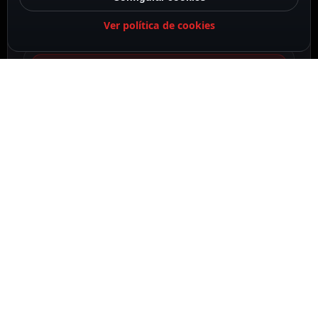
Ver política de cookies
DESCRIPCIÓN
ESPECIFICACIONES
CONTENIDO DEL PAQUETE
DESCRIPCIÓN
La placa de videoportero es el elemento que se
coloca en el exterior de las instalaciones, por ello
también recibe el nombre de unidad exterior, y
permite realizar las llamadas de los visitantes al
personal del edificio.