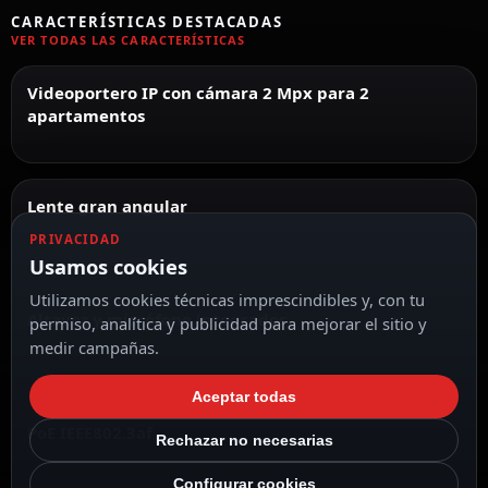
CARACTERÍSTICAS DESTACADAS
VER TODAS LAS CARACTERÍSTICAS
Videoportero IP con cámara 2 Mpx para 2
apartamentos
Lente gran angular
PRIVACIDAD
Usamos cookies
Utilizamos cookies técnicas imprescindibles y, con tu
Altavoz y micrófono integrados
permiso, analítica y publicidad para mejorar el sitio y
medir campañas.
Aceptar todas
PoE IEEE802.3af
Rechazar no necesarias
Configurar cookies