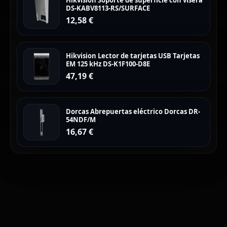
Hikvision Soporte de superficie con visera
DS-KABV8113-RS/SURFACE
12,58
€
Hikvision Lector de tarjetas USB Tarjetas
EM 125 kHz DS-K1F100-D8E
47,19
€
Dorcas Abrepuertas eléctrico Dorcas DR-
54NDF/M
16,67
€