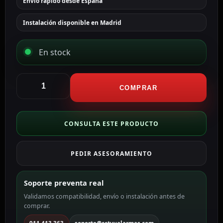
Envío rápido desde España
Instalación disponible en Madrid
En stock
Hikvision
Videoportero
COMPRAR
IP
WiFi
2
CONSULTA ESTE PRODUCTO
apartamentos
DS-
PEDIR ASESORAMIENTO
KV8213-
WME1(C)
cantidad
Soporte preventa real
Validamos compatibilidad, envío o instalación antes de
comprar.