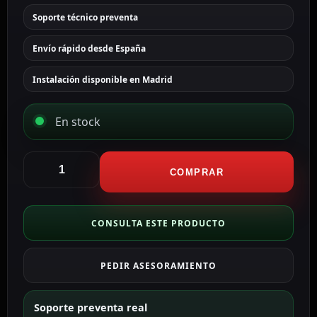
Soporte técnico preventa
Envío rápido desde España
Instalación disponible en Madrid
En stock
Akuvox
Videoportero
COMPRAR
IP
en
superficie
CONSULTA ESTE PRODUCTO
AK-
R20B-
PEDIR ASESORAMIENTO
2B
cantidad
Soporte preventa real