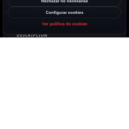
Rechazar no necesarias
CONTENIDO DEL PAQUETE
Configurar cookies
Ver política de cookies
DESCRIPCIÓN
La placa de videoportero es el elemento que se
coloca en el exterior de las instalaciones, por ello
también recibe el nombre de unidad exterior, y
permite realizar las llamadas de los visitantes al
personal del edificio.
Estos equipos también tienen la capacidad de
abrir la puerta mediante sus salidas de relé. Este
modelo dispone de 2 salidas de relé para poder
gestionar hasta 2 puertas de forma simultánea,
con salida de 12 VDC (permite alimentar
directamente la cerradura electrónica sin