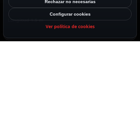
Rechazar no necesarias
Configurar cookies
Longitud 1.5 m
Ver política de cookies
DESCRIPCIÓN
ESPECIFICACIONES
CONTENIDO DEL PAQUETE
DESCRIPCIÓN
Cable de 1,5 metros de longitud equipado con