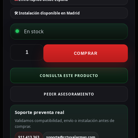
🛠 Instalación disponible en Madrid
En stock
Blanca
Triple
COMPRAR
conector
para
baterías
CONSULTA ESTE PRODUCTO
zinc
CON-
PEDIR ASESORAMIENTO
3C-
2M
cantidad
Soporte preventa real
Validamos compatibilidad, envío o instalación antes de
comprar.
911 413 363
soporte@cctvyalarmas.com