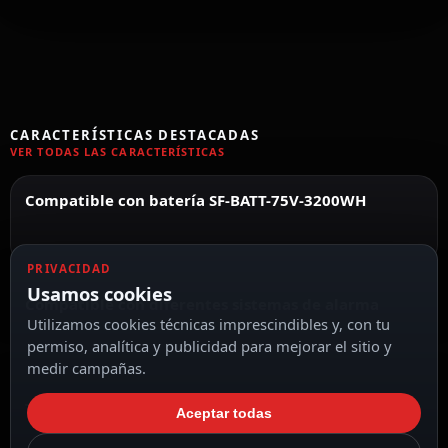
CARACTERÍSTICAS DESTACADAS
VER TODAS LAS CARACTERÍSTICAS
Compatible con batería SF-BATT-75V-3200WH
PRIVACIDAD
Usamos cookies
Compatible con diferentes sistemas de alarma
Utilizamos cookies técnicas imprescindibles y, con tu
permiso, analítica y publicidad para mejorar el sitio y
medir campañas.
Triple conector para baterías zinc-aire
Aceptar todas