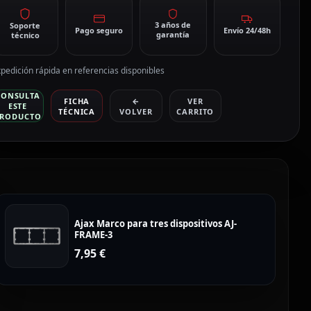
3 años de
Soporte
Pago seguro
Envío 24/48h
garantía
técnico
pedición rápida en referencias disponibles
CONSULTA
FICHA
←
VER
ESTE
TÉCNICA
VOLVER
CARRITO
RODUCTO
Ajax Marco para tres dispositivos AJ-
FRAME-3
7,95
€