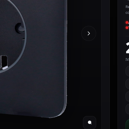
Re
c
IV