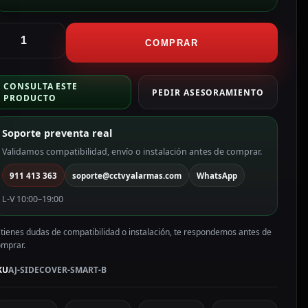
jax
apa
COMPRAR
ateral
ara
CONSULTA ESTE
nchufe
PEDIR ASESORAMIENTO
PRODUCTO
nteligente
ipo
Soporte preventa real
olor
Validamos compatibilidad, envío o instalación antes de comprar.
egro
911 413 363
soporte@cctvyalarmas.com
WhatsApp
J-
IDECOVER-
L-V 10:00–19:00
MART-
 tienes dudas de compatibilidad o instalación, te respondemos antes de
antidad
omprar.
KU
AJ-SIDECOVER-SMART-B