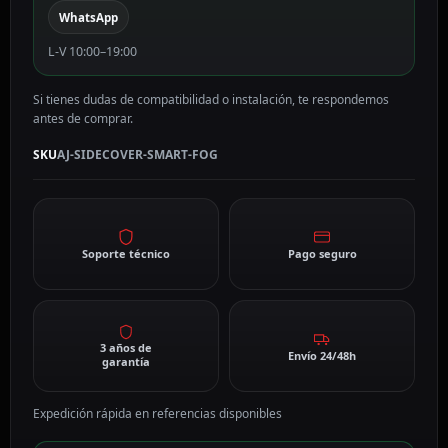
cantidad
WhatsApp
L-V 10:00–19:00
Si tienes dudas de compatibilidad o instalación, te respondemos
antes de comprar.
SKU
AJ-SIDECOVER-SMART-FOG
Soporte técnico
Pago seguro
3 años de
Envío 24/48h
garantía
Expedición rápida en referencias disponibles