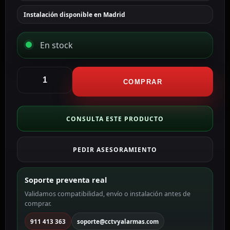
Instalación disponible en Madrid
En stock
Ajax
Tapa
COMPRAR
lateral
para
enchufe
CONSULTA ESTE PRODUCTO
inteligente
tipo
PEDIR ASESORAMIENTO
F
color
niebla
Soporte preventa real
AJ-
Validamos compatibilidad, envío o instalación antes de
SIDECOVER-
comprar.
SMART-
FOG
911 413 363
soporte@cctvyalarmas.com