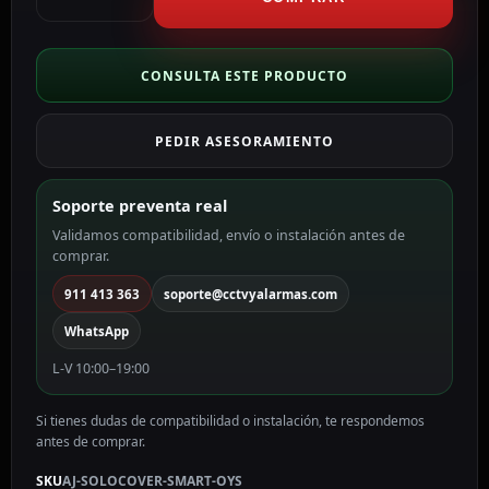
Tapa
frontal
para
enchufe
CONSULTA ESTE PRODUCTO
inteligente
tipo
PEDIR ASESORAMIENTO
F
color
ostra
Soporte preventa real
AJ-
Validamos compatibilidad, envío o instalación antes de
SOLOCOVER-
comprar.
SMART-
OYS
911 413 363
soporte@cctvyalarmas.com
cantidad
WhatsApp
L-V 10:00–19:00
Si tienes dudas de compatibilidad o instalación, te respondemos
antes de comprar.
SKU
AJ-SOLOCOVER-SMART-OYS