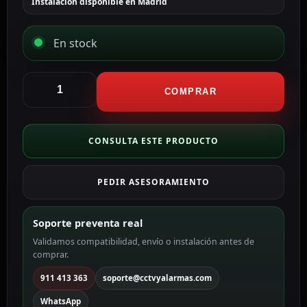
Instalación disponible en Madrid
En stock
Ajax
Tapa
COMPRAR
central
para
enchufe
CONSULTA ESTE PRODUCTO
básico
tipo
PEDIR ASESORAMIENTO
F
color
ostra
Soporte preventa real
AJ-
Validamos compatibilidad, envío o instalación antes de
CENTERCOVER-
comprar.
OYS
cantidad
911 413 363
soporte@cctvyalarmas.com
WhatsApp