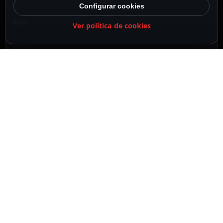
Configurar cookies
Ajax
Ver política de cookies
Color ostra
Sin control remoto
Tapa frontal central para enchufe básico tipo F