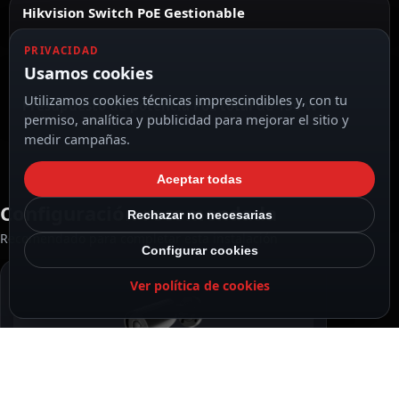
Hikvision Switch PoE Gestionable
PRIVACIDAD
Usamos cookies
Utilizamos cookies técnicas imprescindibles y, con tu
Presupuesto de potencia PoE total de 130 W
permiso, analítica y publicidad para mejorar el sitio y
medir campañas.
Aceptar todas
Configuración recomendada
Rechazar no necesarias
Recomendado para completar esta instalación
Configurar cookies
Ver política de cookies
RECOMENDADO
Ajax Cámara IP Bullet 5 Megapixel Ajax color