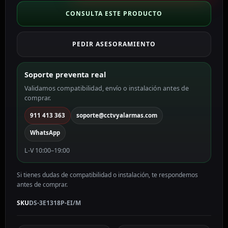
Gestionable
DS-
CONSULTA ESTE PRODUCTO
3E1318P-
EI/M
PEDIR ASESORAMIENTO
cantidad
Soporte preventa real
Validamos compatibilidad, envío o instalación antes de
comprar.
911 413 363
soporte@cctvyalarmas.com
WhatsApp
L-V 10:00–19:00
Si tienes dudas de compatibilidad o instalación, te respondemos
antes de comprar.
SKU
DS-3E1318P-EI/M