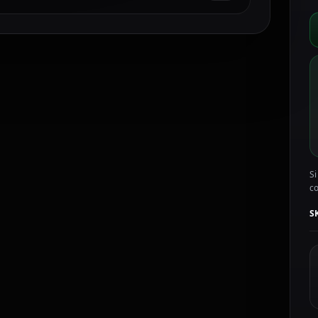
Si
c
S