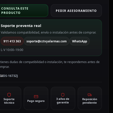
CONSULTA ESTE
PEDIR ASESORAMIENTO
PRODUCTO
Soporte preventa real
Validamos compatibilidad, envío o instalación antes de comprar.
911 413 363
soporte@cctvyalarmas.com
WhatsApp
L-V 10:00–19:00
 tienes dudas de compatibilidad o instalación, te respondemos antes de
omprar.
KU
DS-1673ZJ
3 años de
Soporte
Reposición
Pago seguro
garantía
técnico
pendiente