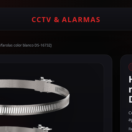
CCTV & ALARMAS
/farolas color blanco DS-1673ZJ
C
a
Re