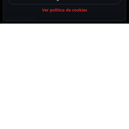
Ver política de cookies
Color blanco
Apto para uso interior/exterior
DESCRIPCIÓN
ESPECIFICACIONES
CONTENIDO DEL PAQUETE