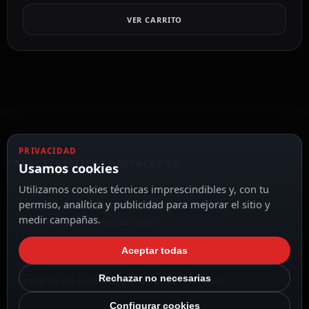
VER CARRITO
PRIVACIDAD
CARACTERÍSTICAS DESTACADAS
Usamos cookies
VER TODAS LAS CARACTERÍSTICAS
Utilizamos cookies técnicas imprescindibles y, con tu
permiso, analítica y publicidad para mejorar el sitio y
Dimensión de la superficie para cámaras
medir campañas.
180 (An) mm x 250 (Al) mm
Aceptar todas
Rechazar no necesarias
Soporte de esquina para cámaras domo
Configurar cookies