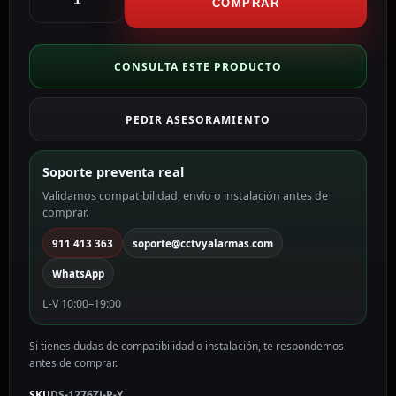
Soporte
COMPRAR
para
esquina
Apto
CONSULTA ESTE PRODUCTO
para
uso
PEDIR ASESORAMIENTO
en
interior/exterior
color
Soporte preventa real
blanco
Validamos compatibilidad, envío o instalación antes de
DS-
comprar.
1276ZJ-
P-
911 413 363
soporte@cctvyalarmas.com
Y
WhatsApp
cantidad
L-V 10:00–19:00
Si tienes dudas de compatibilidad o instalación, te respondemos
antes de comprar.
SKU
DS-1276ZJ-P-Y