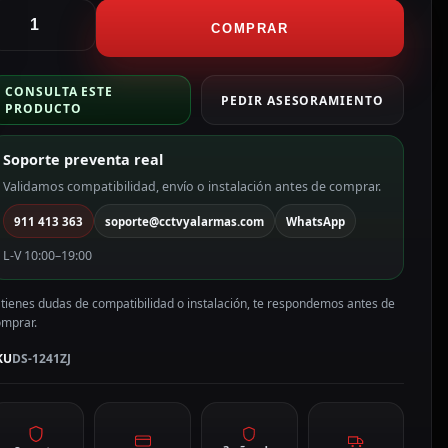
ikvision
oporte
COMPRAR
e
echo
CONSULTA ESTE
pto
PEDIR ASESORAMIENTO
PRODUCTO
ara
omo
Soporte preventa real
olor
lanco
Validamos compatibilidad, envío o instalación antes de comprar.
S-
911 413 363
soporte@cctvyalarmas.com
WhatsApp
241ZJ
antidad
L-V 10:00–19:00
 tienes dudas de compatibilidad o instalación, te respondemos antes de
omprar.
KU
DS-1241ZJ