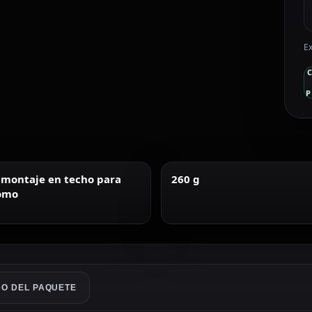
Ex
P
 montaje en techo para
260 g
omo
O DEL PAQUETE