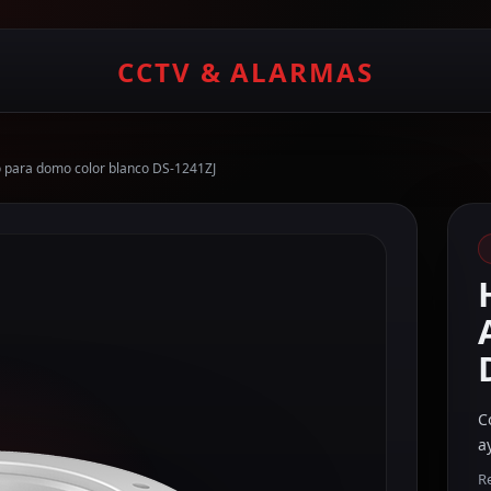
CCTV & ALARMAS
o para domo color blanco DS-1241ZJ
C
a
Re