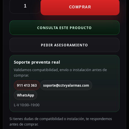
Hikvision
Soporte
COMPRAR
de
pared
con
CONSULTA ESTE PRODUCTO
caja
de
PEDIR ASESORAMIENTO
conexión
color
blanco
Soporte preventa real
DS-
Validamos compatibilidad, envío o instalación antes de
1273ZJ-
comprar.
140B
cantidad
911 413 363
soporte@cctvyalarmas.com
WhatsApp
L-V 10:00–19:00
Si tienes dudas de compatibilidad o instalación, te respondemos
antes de comprar.