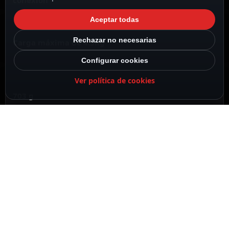
conexión
Aceptar todas
Rechazar no necesarias
Carga máxima de 4.5Kg
Configurar cookies
Ver política de cookies
703 g
DESCRIPCIÓN
ESPECIFICACIONES
CONTENIDO DEL PAQUETE