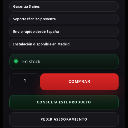
Garantía 3 años
Soporte técnico preventa
Envío rápido desde España
Instalación disponible en Madrid
En stock
Hikvision
Soporte
COMPRAR
de
pared
Apto
CONSULTA ESTE PRODUCTO
para
domo
PEDIR ASESORAMIENTO
color
negro