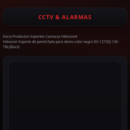
CCTV & ALARMAS
Inicio
/
Productos
/
Soportes Camaras
/
Hikvision
/
Hikvision Soporte de pared Apto para domo color negro DS-1273ZJ-130-
TRL(Black)