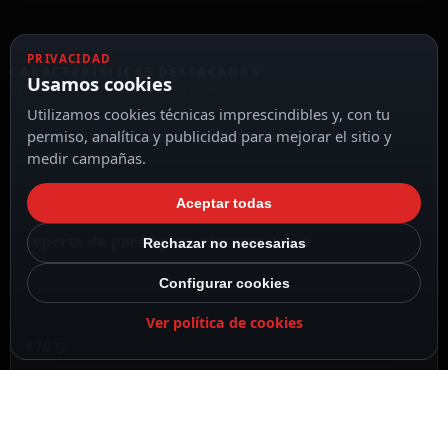
PRIVACIDAD
CARACTERÍSTICAS DESTACADAS
Usamos cookies
VER TODAS LAS CARACTERÍSTICAS
Utilizamos cookies técnicas imprescindibles y, con tu
permiso, analítica y publicidad para mejorar el sitio y
183.5 (Al) x 120 (An) x 132 (Ø) mm
medir campañas.
Aceptar todas
Soporte de pared para cámaras domo
Rechazar no necesarias
Configurar cookies
Ver política de cookies
870 g