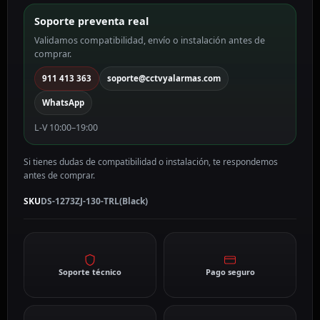
DS-
Soporte preventa real
1273ZJ-
Validamos compatibilidad, envío o instalación antes de
130-
comprar.
TRL(Black)
cantidad
911 413 363
soporte@cctvyalarmas.com
WhatsApp
L-V 10:00–19:00
Si tienes dudas de compatibilidad o instalación, te respondemos
antes de comprar.
SKU
DS-1273ZJ-130-TRL(Black)
Soporte técnico
Pago seguro